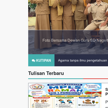
Upacara Bendera Ha
KUTIPAN
Agama tanpa ilmu pengetahuan 
Tulisan Terbaru
Pendidikan merupakan tiket untu
S
P
P
m