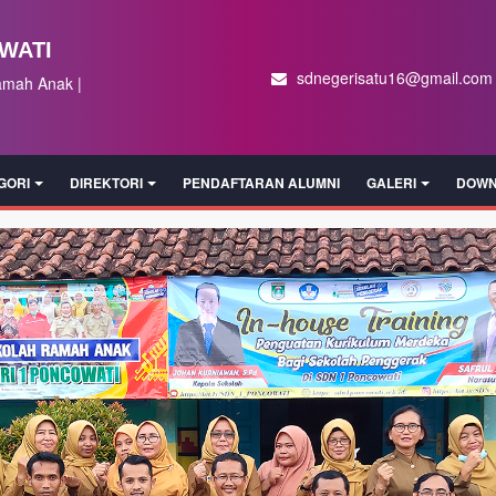
WATI
sdnegerisatu16@gmail.com
amah Anak |
GORI
DIREKTORI
PENDAFTARAN ALUMNI
GALERI
DOWN