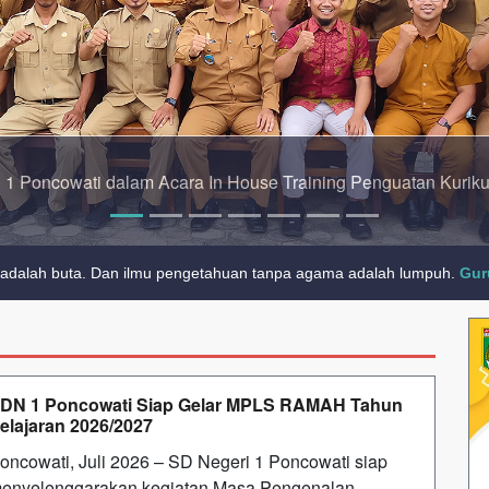
ri Senin yang di ikuti Oleh Seluruh Dewan Guru dan Siswa SD
adalah buta. Dan ilmu pengetahuan tanpa agama adalah lumpuh.
Gur
k masa depan. Hari esok untuk orang-orang yang telah mempersiapkan 
DN 1 Poncowati Siap Gelar MPLS RAMAH Tahun
elajaran 2026/2027
oncowati, Juli 2026 – SD Negeri 1 Poncowati siap
enyelenggarakan kegiatan Masa Pengenalan