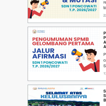
r
M
2
P
P
A
A
P
c
S
1
S
S
B