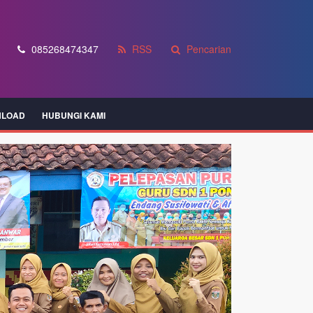
085268474347
RSS
Pencarian
LOAD
HUBUNGI KAMI