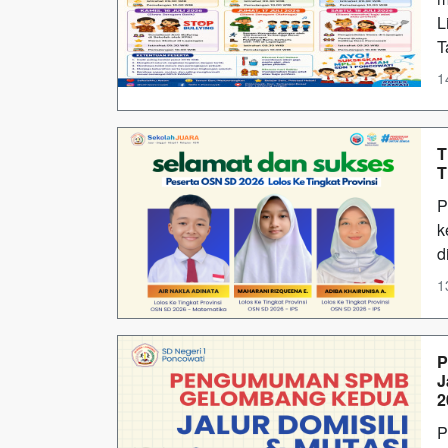
L
T
1
T
T
P
k
d
1
P
J
2
P