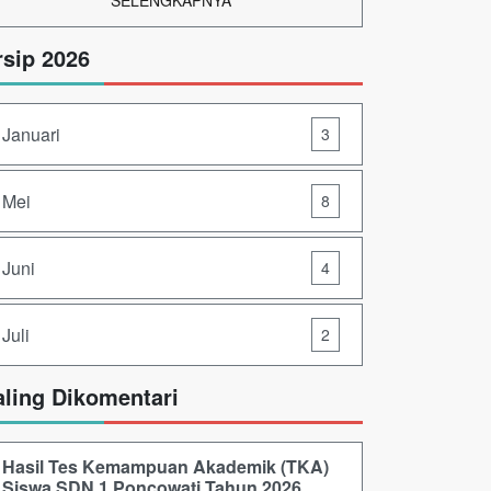
SELENGKAPNYA
rsip 2026
Januari
3
Mei
8
Juni
4
Juli
2
aling Dikomentari
Hasil Tes Kemampuan Akademik (TKA)
Siswa SDN 1 Poncowati Tahun 2026