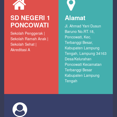
SD NEGERI 1
Alamat
PONCOWATI
Jl. Ahmad Yani Dusun
Baruno No.RT.18,
Sekolah Penggerak |
Poncowati, Kec.
Sekolah Ramah Anak |
Terbanggi Besar,
Sekolah Sehat |
Kabupaten Lampung
Akreditasi A
Tengah, Lampung 34163
Desa/Kelurahan
Poncowati Kecamatan
Terbanggi Besar
Kabupaten Lampung
Tengah