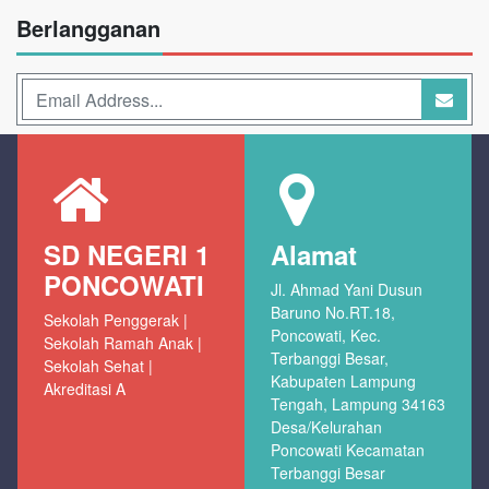
Berlangganan
SD NEGERI 1
Alamat
PONCOWATI
Jl. Ahmad Yani Dusun
Baruno No.RT.18,
Sekolah Penggerak |
Poncowati, Kec.
Sekolah Ramah Anak |
Terbanggi Besar,
Sekolah Sehat |
Kabupaten Lampung
Akreditasi A
Tengah, Lampung 34163
Desa/Kelurahan
Poncowati Kecamatan
Terbanggi Besar